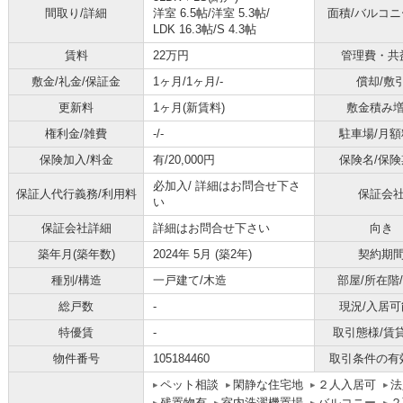
間取り/詳細
洋室 6.5帖
/
洋室 5.3帖
/
面積/バルコ
LDK 16.3帖
/
S 4.3帖
賃料
22万円
管理費・共
敷金/礼金/保証金
1ヶ月/1ヶ月/-
償却/敷
更新料
1ヶ月(新賃料)
敷金積み
権利金/雑費
-/-
駐車場/月額
保険加入/料金
有/20,000円
保険名/保険
必加入/
詳細はお問合せ下さ
保証人代行義務/利用料
保証会
い
保証会社詳細
詳細はお問合せ下さい
向き
築年月(築年数)
2024年 5月 (築2年)
契約期
種別/構造
一戸建て/木造
部屋/所在階
総戸数
-
現況/入居可
特優賃
-
取引態様/賃
物件番号
105184460
取引条件の有
ペット相談
閑静な住宅地
２人入居可
法
残置物有
室内洗濯機置場
バルコニー
２