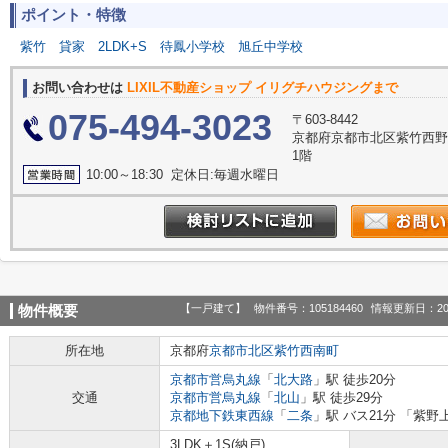
ポイント・特徴
紫竹
貸家
2LDK+S
待鳳小学校
旭丘中学校
お問い合わせは
LIXIL不動産ショップ イリグチハウジングまで
075-494-3023
〒603-8442
京都府京都市北区紫竹西野山
1階
10:00～18:30 定休日:毎週水曜日
【一戸建て】
物件番号：105184460
情報更新日：20
物件概要
所在地
京都府
京都市北区
紫竹西南町
京都市営烏丸線
「
北大路
」駅 徒歩20分
交通
京都市営烏丸線
「
北山
」駅 徒歩29分
京都地下鉄東西線
「
二条
」駅 バス21分 「紫野
3LDK＋1S(納戸)