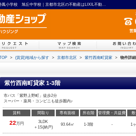
紫竹西南町貸家｜紫竹 貸家 2LDK+S 待鳳小学校 旭丘中学校｜京都市北区の不動産はLIXIL不動産ショップ イリグチハウジング
営業
TOP
>
(賃貸)地域から探す
>
京都市北区
>
紫竹西南町貸家
>
物件詳細
紫竹西南町貸家 1-3階
市バス「紫野上野町」徒歩2分
スーパー・薬局・コンビニも徒歩圏内♪
賃料
間取り
専有面積
所在階
管理費・共益費
敷
3LDK
22
万円
93.64㎡
1-3階
-
1
＋1S(納戸)