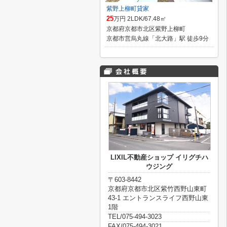
紫野上柳町貸家
25
万円 2LDK/67.48㎡
京都府京都市北区紫野上柳町
京都市営烏丸線「北大路」駅 徒歩9分
LIXIL不動産ショップ イリグチハ
ウジング
〒603-8442
京都府京都市北区紫竹西野山東町
43-1 エントランスライフ西野山東
1階
TEL/075-494-3023
FAX/075-494-3021