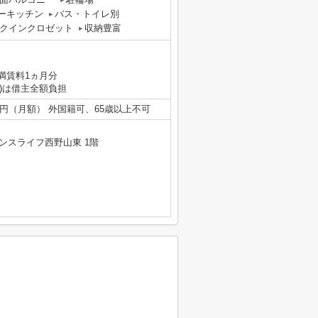
ーキッチン
バス・トイレ別
クインクロゼット
収納豊富
満賃料1ヵ月分
)は借主全額負担
660円（月額） 外国籍可、65歳以上不可
ンスライフ西野山東 1階