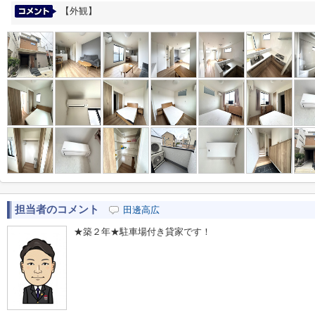
【外観】
担当者のコメント
田邊高広
★築２年★駐車場付き貸家です！