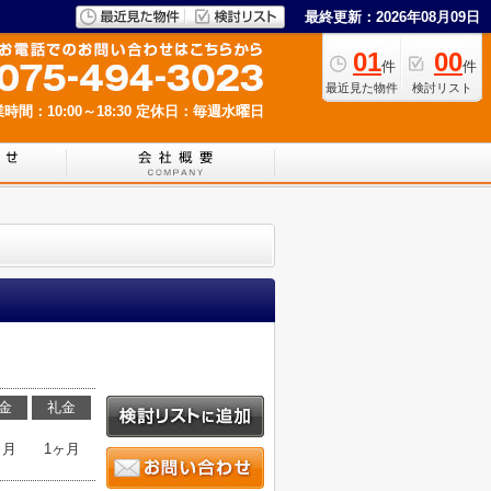
最終更新：2026年08月09日
01
00
件
件
最近見た物件
検討リスト
時間：10:00～18:30
定休日：毎週水曜日
金
礼金
ヶ月
1ヶ月