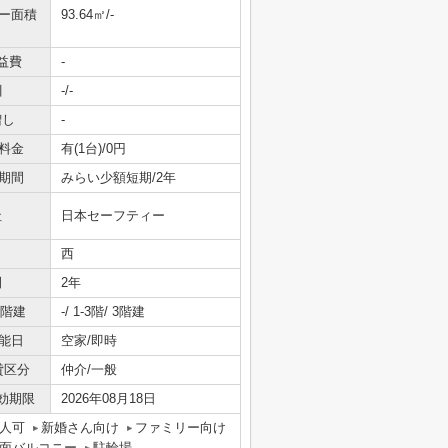
ニー面積
93.64㎡/-
益費
-
引
-/-
増し
-
料金
有(1台)/0円
期間
みらい少額短期/2年
社
日本セーフティー
西
間
2年
/階建
-/ 1-3階/ 3階建
能日
空家/即時
貸区分
仲介/一般
効期限
2026年08月18日
人可
新婚さん向け
ファミリー向け
面バルコニー
駐輪場