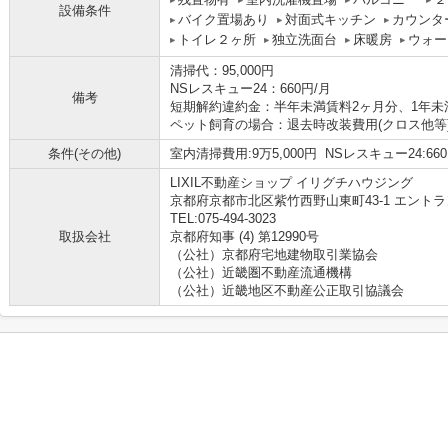
設備条件
バイク置場あり
対面式キッチン
カウンタ
トイレ２ヶ所
独立洗面台
床暖房
ウォー
清掃代：95,000円
NSレスキュー24：660円/月
備考
短期解約違約金：半年未満賃料2ヶ月分、1年未
ペット飼育の場合：退去時改装費用(クロス他等
条件(その他)
室内清掃費用:9万5,000円 NSレスキュー24:
LIXIL不動産ショップ イリグチハウジング
京都府京都市北区紫竹西野山東町43-1 エントラ
TEL:075-494-3023
取扱会社
京都府知事 (4) 第12990号
（公社）京都府宅地建物取引業協会
（公社）近畿圏不動産流通機構
（公社）近畿地区不動産公正取引協議会