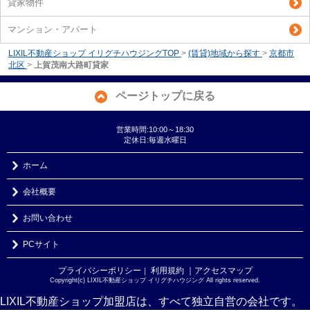
貸家物件
マンション・アパート
LIXIL不動産ショップ イリグチハウジングTOP
>
(賃貸)地域から探す
>
京都市
北区
>
上賀茂南大路町貸家
ページトップに戻る
営業時間:10:00～18:30
定休日:毎週水曜日
ホーム
会社概要
お問い合わせ
PCサイト
プライバシーポリシー
利用規約
｜アクセスマップ
｜
Copyright(c) LIXIL不動産ショップ イリグチハウジング All rights reserved.
LIXIL不動産ショップ加盟店は、すべて独立自営の会社です。