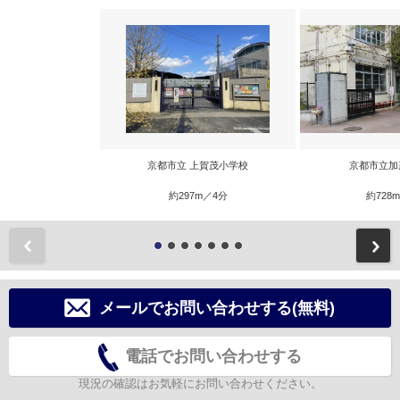
京都市立 上賀茂小学校
京都市立加
約297m／4分
約728
前
メールでお問い合わせする(無料)
電話でお問い合わせする
現況の確認はお気軽にお問い合わせください。