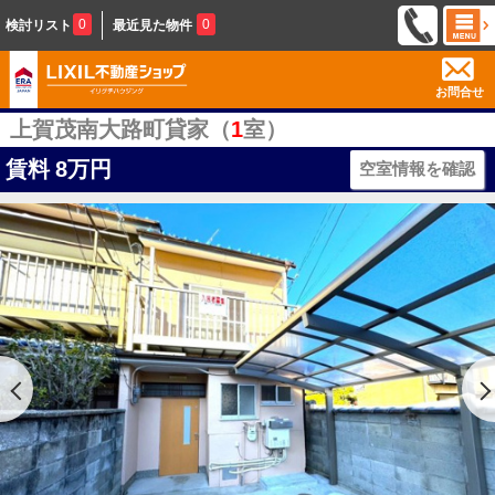
0
0
検討リスト
最近見た物件
お問合せ
上賀茂南大路町貸家（
1
室）
賃料
8万円
空室情報を確認