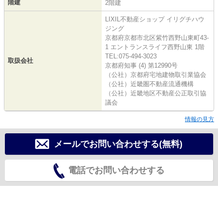
階建
2階建
LIXIL不動産ショップ イリグチハウ
ジング
京都府京都市北区紫竹西野山東町43-
1 エントランスライフ西野山東 1階
TEL:075-494-3023
取扱会社
京都府知事 (4) 第12990号
（公社）京都府宅地建物取引業協会
（公社）近畿圏不動産流通機構
（公社）近畿地区不動産公正取引協
議会
情報の見方
メールでお問い合わせする(無料)
電話でお問い合わせする