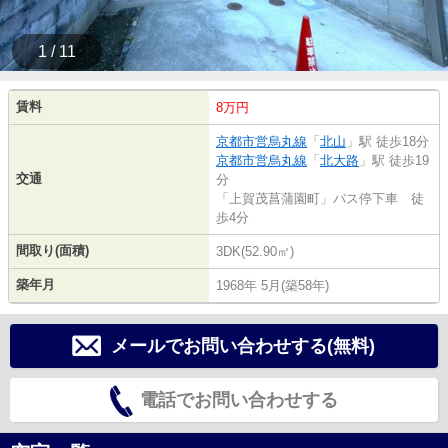
1 / 11
賃料
8万円
京都市営烏丸線
「
北山
」駅 徒歩18分
京都市営烏丸線
「
北大路
」駅 徒歩19
交通
分
「上賀茂菖蒲園町」バス停下車 徒
歩4分
間取り(面積)
3DK(52.90㎡)
築年月
1968年 5月(築58年)
メールでお問い合わせする(無料)
電話でお問い合わせする