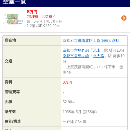
空室一覧
8
万
円
(管理費・共益費 -)
敷：0ヶ月｜礼：0ヶ月
1-2階 / 3DK / 52.90㎡
所在地
京都府
京都市北区
上賀茂南大路町
京都市営烏丸線
「
北山
」駅 徒歩18分
京都市営烏丸線
「
北大路
」駅 徒歩19
交通
分
「上賀茂菖蒲園町」バス停下車 徒
歩4分
賃料
8万円
管理費等
-
面積
52.90㎡
築年数
1968年 5月 (築58年)
種別/構造
一戸建て/木造