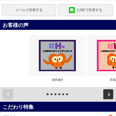
メールで共有する
LINEで共有する
お客様の声
柴田健史
田邊
前
こだわり特集