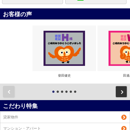
お客様の声
柴田健史
田邊
前
こだわり特集
貸家物件
マンション・アパート