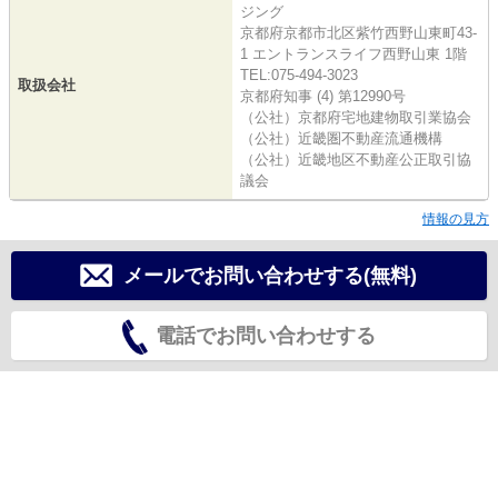
ジング
京都府京都市北区紫竹西野山東町43-
1 エントランスライフ西野山東 1階
TEL:075-494-3023
取扱会社
京都府知事 (4) 第12990号
（公社）京都府宅地建物取引業協会
（公社）近畿圏不動産流通機構
（公社）近畿地区不動産公正取引協
議会
情報の見方
メールでお問い合わせする(無料)
電話でお問い合わせする