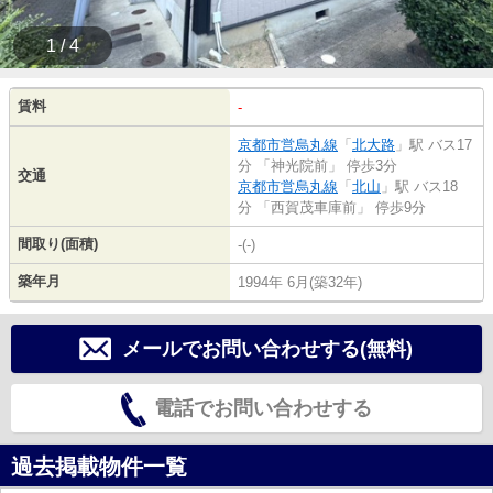
1 / 4
賃料
-
京都市営烏丸線
「
北大路
」駅 バス17
分 「神光院前」 停歩3分
交通
京都市営烏丸線
「
北山
」駅 バス18
分 「西賀茂車庫前」 停歩9分
間取り(面積)
-(-)
築年月
1994年 6月(築32年)
メールでお問い合わせする(無料)
電話でお問い合わせする
過去掲載物件一覧