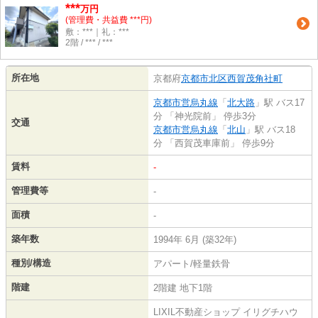
***
万円
(管理費・共益費 ***円)
敷：***｜礼：***
2階 / *** / ***
所在地
京都府
京都市北区
西賀茂角社町
京都市営烏丸線
「
北大路
」駅 バス17
分 「神光院前」 停歩3分
交通
京都市営烏丸線
「
北山
」駅 バス18
分 「西賀茂車庫前」 停歩9分
賃料
-
管理費等
-
面積
-
築年数
1994年 6月 (築32年)
種別/構造
アパート/軽量鉄骨
階建
2階建 地下1階
LIXIL不動産ショップ イリグチハウ