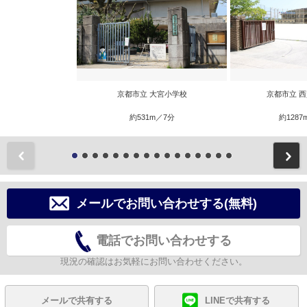
京都市立 大宮小学校
京都市立 
約531m／7分
約1287
前
メールでお問い合わせする(無料)
電話でお問い合わせする
現況の確認はお気軽にお問い合わせください。
メールで共有する
LINEで共有する