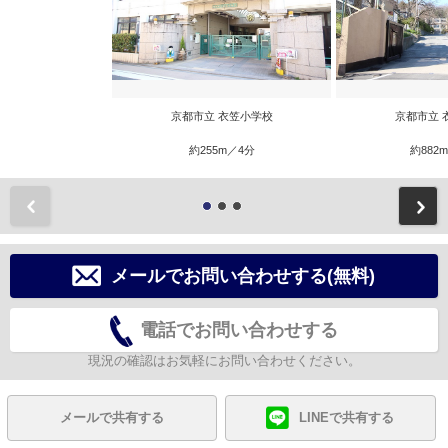
京都市立 衣笠小学校
京都市立 
約255m／4分
約882
前
メールでお問い合わせする(無料)
電話でお問い合わせする
現況の確認はお気軽にお問い合わせください。
メールで共有する
LINEで共有する