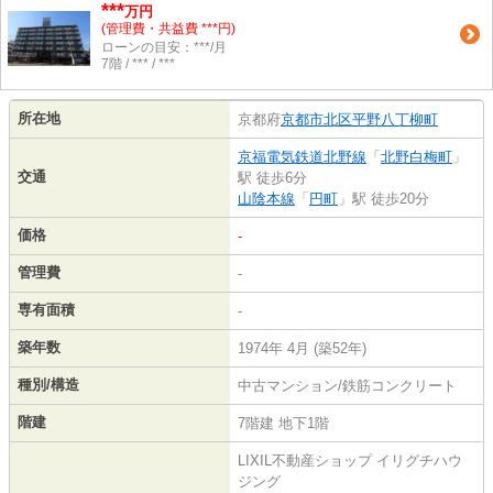
***
万円
(管理費・共益費 ***円)
ローンの目安：***/月
7階 / *** / ***
所在地
京都府
京都市北区
平野八丁柳町
京福電気鉄道北野線
「
北野白梅町
」
交通
駅 徒歩6分
山陰本線
「
円町
」駅 徒歩20分
価格
-
管理費
-
専有面積
-
築年数
1974年 4月 (築52年)
種別/構造
中古マンション/鉄筋コンクリート
階建
7階建 地下1階
LIXIL不動産ショップ イリグチハウ
ジング