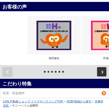
お客様の声
柴田健史
田邊
前
こだわり特集
投資・収益物件
LIXIL不動産ショップ イリグチハウジングTOP
>
(売買)地域から探す
>
京都市
北区
>
サニーハイム金閣寺