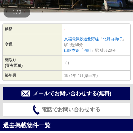
1 / 2
価格
-
京福電気鉄道北野線
「
北野白梅町
」
交通
駅 徒歩6分
山陰本線
「
円町
」駅 徒歩20分
間取り
-(-)
(専有面積)
築年月
1974年 4月(築52年)
メールでお問い合わせする(無料)
電話でお問い合わせする
過去掲載物件一覧