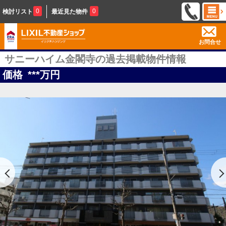
0
0
検討リスト
最近見た物件
お問合せ
サニーハイム金閣寺の過去掲載物件情報
価格
***
万円