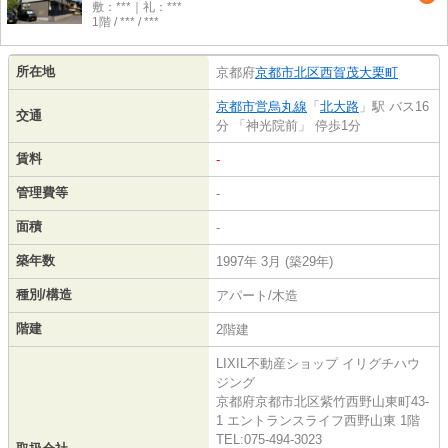
敷：***｜礼：***
1階 / *** / ***
所在地
京都府
京都市北区
西賀茂大栗町
京都市営烏丸線
「
北大路
」駅 バス16
交通
分 「神光院前」 停歩1分
賃料
-
管理費等
-
面積
-
築年数
1997年 3月 (築29年)
種別/構造
アパート/木造
階建
2階建
LIXIL不動産ショップ イリグチハウ
ジング
京都府京都市北区紫竹西野山東町43-
1 エントランスライフ西野山東 1階
TEL:075-494-3023