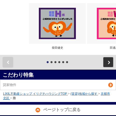
柴田健史
田邊
前
こだわり特集
貸家物件
LIXIL不動産ショップ イリグチハウジングTOP
>
(賃貸)地域から探す
>
京都市
北区
>
雅
ページトップに戻る