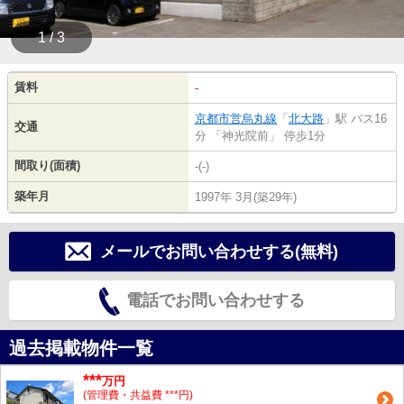
1 / 3
賃料
-
京都市営烏丸線
「
北大路
」駅 バス16
交通
分 「神光院前」 停歩1分
間取り(面積)
-(-)
築年月
1997年 3月(築29年)
メールでお問い合わせする(無料)
電話でお問い合わせする
過去掲載物件一覧
***
万円
(管理費・共益費 ***円)