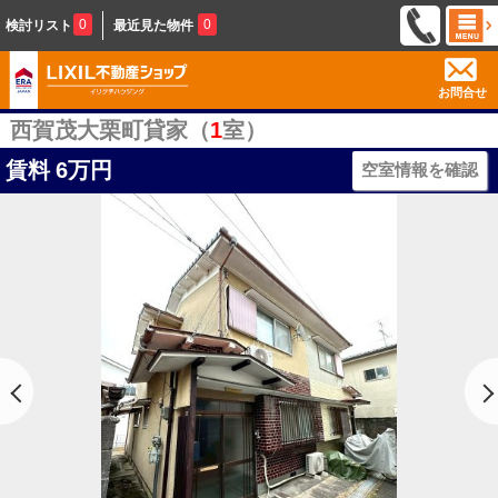
0
0
検討リスト
最近見た物件
お問合せ
西賀茂大栗町貸家（
1
室）
賃料
6万円
空室情報を確認