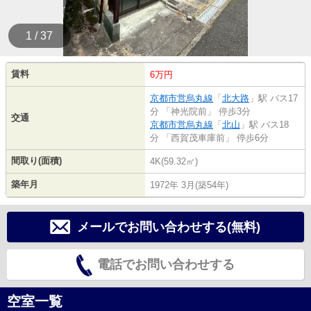
1 / 37
賃料
6万円
京都市営烏丸線
「
北大路
」駅 バス17
分 「神光院前」 停歩3分
交通
京都市営烏丸線
「
北山
」駅 バス18
分 「西賀茂車庫前」 停歩6分
間取り(面積)
4K(59.32㎡)
築年月
1972年 3月(築54年)
メールでお問い合わせする(無料)
電話でお問い合わせする
空室一覧