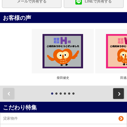
メールで共有する
LINEで共有する
お客様の声
柴田健史
田邊
前
こだわり特集
貸家物件