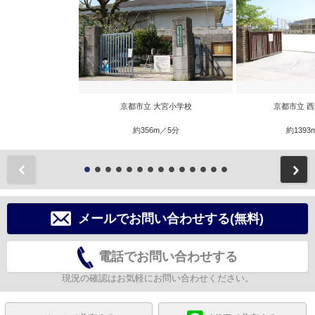
京都市立 大宮小学校
京都市立 
約356m／5分
約1393
前
メールでお問い合わせする(無料)
電話でお問い合わせする
現況の確認はお気軽にお問い合わせください。