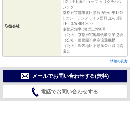
LIXIL不動産ショップ イリグチハウ
ジング
京都府京都市北区紫竹西野山東町43-
1 エントランスライフ西野山東 1階
TEL:075-494-3023
取扱会社
京都府知事 (4) 第12990号
（公社）京都府宅地建物取引業協会
（公社）近畿圏不動産流通機構
（公社）近畿地区不動産公正取引協
議会
情報の見方
メールでお問い合わせする(無料)
電話でお問い合わせする