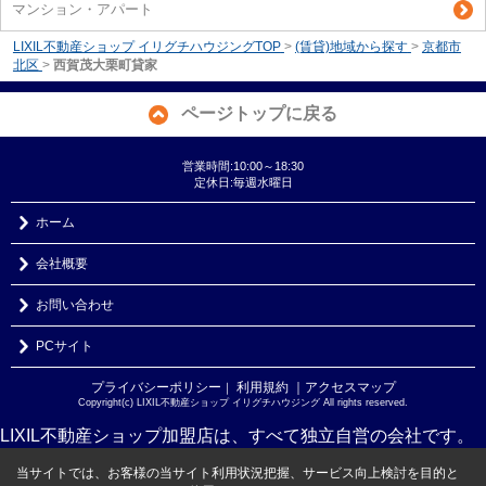
マンション・アパート
LIXIL不動産ショップ イリグチハウジングTOP
>
(賃貸)地域から探す
>
京都市
北区
>
西賀茂大栗町貸家
ページトップに戻る
営業時間:10:00～18:30
定休日:毎週水曜日
ホーム
会社概要
お問い合わせ
PCサイト
プライバシーポリシー
利用規約
｜アクセスマップ
｜
Copyright(c) LIXIL不動産ショップ イリグチハウジング All rights reserved.
LIXIL不動産ショップ加盟店は、すべて独立自営の会社です。
当サイトでは、お客様の当サイト利用状況把握、サービス向上検討を目的と