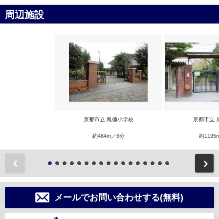
周辺施設
京都市立 鳳徳小学校
京都市立 
約464m／6分
約1195
前
メールでお問い合わせする(無料)