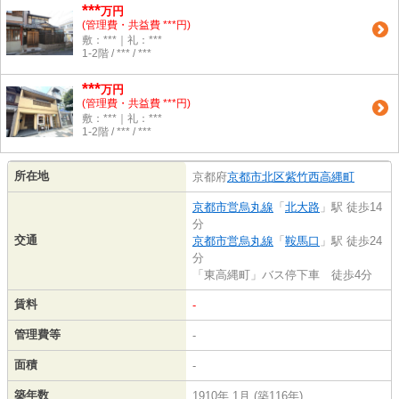
***
万円
(管理費・共益費 ***円)
敷：***｜礼：***
1-2階 / *** / ***
***
万円
(管理費・共益費 ***円)
敷：***｜礼：***
1-2階 / *** / ***
所在地
京都府
京都市北区
紫竹西高縄町
京都市営烏丸線
「
北大路
」駅 徒歩14
分
交通
京都市営烏丸線
「
鞍馬口
」駅 徒歩24
分
「東高縄町」バス停下車 徒歩4分
賃料
-
管理費等
-
面積
-
築年数
1910年 1月 (築116年)