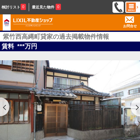
0
0
検討リスト
最近見た物件
お問合せ
紫竹西高縄町貸家の過去掲載物件情報
賃料
***
万円