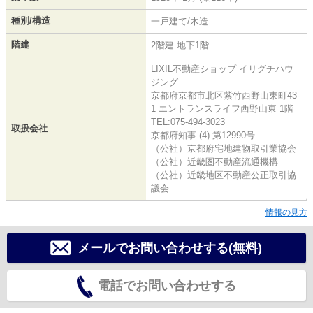
種別/構造
一戸建て/木造
階建
2階建 地下1階
LIXIL不動産ショップ イリグチハウ
ジング
京都府京都市北区紫竹西野山東町43-
1 エントランスライフ西野山東 1階
TEL:075-494-3023
取扱会社
京都府知事 (4) 第12990号
（公社）京都府宅地建物取引業協会
（公社）近畿圏不動産流通機構
（公社）近畿地区不動産公正取引協
議会
情報の見方
メールでお問い合わせする(無料)
電話でお問い合わせする