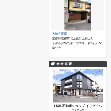
大徳寺貸家
京都府京都市北区紫野上築山町
京都市営烏丸線「北大路」駅 徒歩15分
築44年
LIXIL不動産ショップ イリグチハ
ウジング