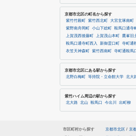
京都市北区の町名から探す
紫竹竹殿町
紫竹西北町
大宮玄琢南町
紫野南舟岡町
小山下総町
鞍馬口通寺
上賀茂西後藤町
上賀茂山本町
鷹峯旧
鞍馬口通寺町西入
新御霊口町
寺町通
衣笠天神森町
紫竹西南町
寺町通鞍馬
京都市北区にある駅から探す
北野白梅町
等持院・立命館大学
北大
紫竹ハイム周辺の駅から探す
北大路
北山
鞍馬口
今出川
出町柳
市区町村から探す
京都市北区
/
京