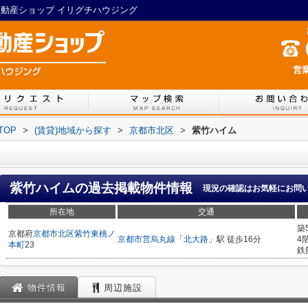
不動産ショップ イリグチハウジング
営業
TOP
>
(賃貸)地域から探す
>
京都市北区
>
紫竹ハイム
紫竹ハイム
の過去掲載物件情報
現況の確認はお気軽にお問
所在地
交通
築
京都府
京都市北区
紫竹東桃ノ
京都市営烏丸線
「
北大路
」駅 徒歩16分
4
本町
23
鉄
物件情報
周辺施設