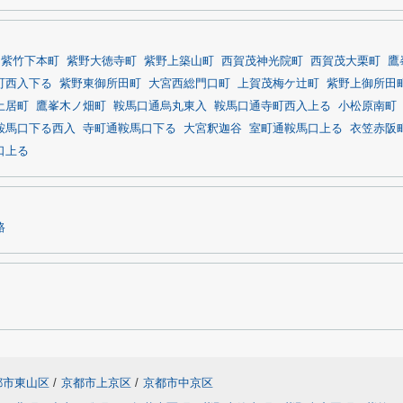
紫竹下本町
紫野大徳寺町
紫野上築山町
西賀茂神光院町
西賀茂大栗町
鷹
町西入下る
紫野東御所田町
大宮西総門口町
上賀茂梅ケ辻町
紫野上御所田
土居町
鷹峯木ノ畑町
鞍馬口通烏丸東入
鞍馬口通寺町西入上る
小松原南町
鞍馬口下る西入
寺町通鞍馬口下る
大宮釈迦谷
室町通鞍馬口上る
衣笠赤阪
口上る
路
都市東山区
/
京都市上京区
/
京都市中京区