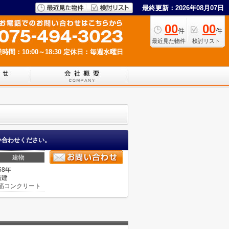
最終更新：2026年08月07日
00
00
件
件
最近見た物件
検討リスト
時間：10:00～18:30
定休日：毎週水曜日
い合わせください。
建物
58年
階建
筋コンクリート