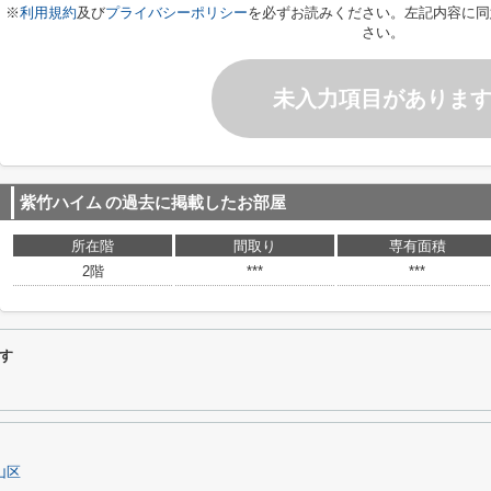
※
利用規約
及び
プライバシーポリシー
を必ずお読みください。左記内容に同
さい。
未入力項目がありま
紫竹ハイム
の過去に掲載したお部屋
所在階
間取り
専有面積
2階
***
***
す
山区