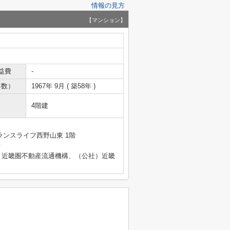
情報の見方
【マンション】
益費
-
年数）
1967年 9月 ( 築58年 )
4階建
ランスライフ西野山東 1階
号
）近畿圏不動産流通機構、（公社）近畿