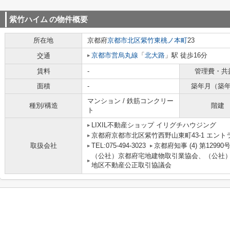
紫竹ハイム
の物件概要
所在地
京都府
京都市北区
紫竹東桃ノ本町
23
京都市営烏丸線
「
北大路
」駅 徒歩16分
交通
賃料
-
管理費・共
面積
-
築年月（築
マンション / 鉄筋コンクリー
種別/構造
階建
ト
LIXIL不動産ショップ イリグチハウジング
京都府京都市北区紫竹西野山東町43-1 エント
取扱会社
TEL:075-494-3023
京都府知事 (4) 第12990
（公社）京都府宅地建物取引業協会、（公社
地区不動産公正取引協議会