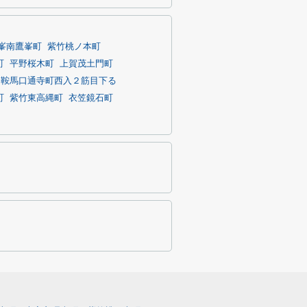
峯南鷹峯町
紫竹桃ノ本町
町
平野桜木町
上賀茂土門町
鞍馬口通寺町西入２筋目下る
町
紫竹東高縄町
衣笠鏡石町