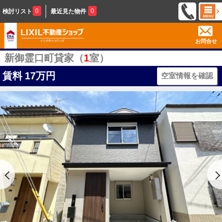
0
0
検討リスト
最近見た物件
お問合せ
新御霊口町貸家（
1
室）
賃料
17万円
空室情報を確認