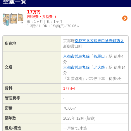
空室一覧
17
万
円
(管理費・共益費 -)
敷：1ヶ月｜礼：1ヶ月
1-3階 / 1LDK＋1S(納戸) / 70.06㎡
京都府
京都市北区
鞍馬口通寺町西入
所在地
新御霊口町
京都市営烏丸線
「
鞍馬口
」駅 徒歩4
分
交通
京都市営烏丸線
「
北大路
」駅 徒歩14
分
「出雲路橋」バス停下車 徒歩6分
賃料
17万円
管理費等
-
面積
70.06㎡
築年数
2025年 12月 (新築)
種別/構造
一戸建て/木造