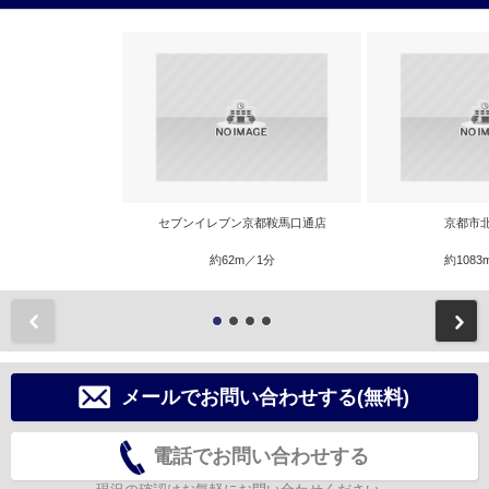
セブンイレブン京都鞍馬口通店
京都市
約62m／1分
約1083
前
メールでお問い合わせする(無料)
電話でお問い合わせする