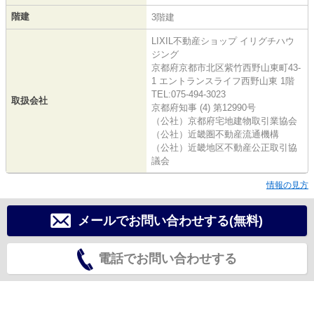
階建
3階建
LIXIL不動産ショップ イリグチハウ
ジング
京都府京都市北区紫竹西野山東町43-
1 エントランスライフ西野山東 1階
TEL:075-494-3023
取扱会社
京都府知事 (4) 第12990号
（公社）京都府宅地建物取引業協会
（公社）近畿圏不動産流通機構
（公社）近畿地区不動産公正取引協
議会
情報の見方
メールでお問い合わせする(無料)
電話でお問い合わせする