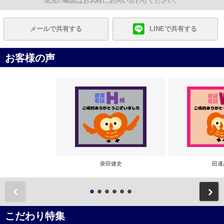
現況の確認はお気軽にお問い合わせください。
メールで共有する
LINEで共有する
お客様の声
柴田健史
田邊
前
こだわり特集