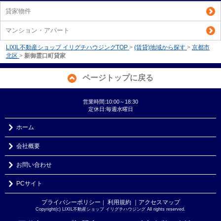
貸家物件
マンション・アパート
LIXIL不動産ショップ イリグチハウジングTOP
>
(賃貸)地域から探す
>
京都市
北区
>
新御霊口町貸家
ページトップに戻る
営業時間:10:00～18:30
定休日:毎週水曜日
ホーム
会社概要
お問い合わせ
PCサイト
プライバシーポリシー
利用規約
｜アクセスマップ
｜
Copyright(c) LIXIL不動産ショップ イリグチハウジング All rights reserved.