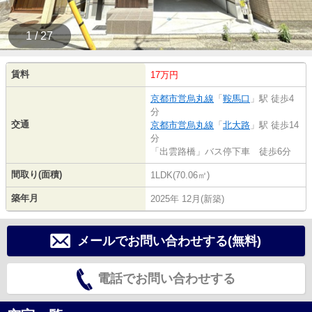
1 / 27
賃料
17万円
京都市営烏丸線
「
鞍馬口
」駅 徒歩4
分
交通
京都市営烏丸線
「
北大路
」駅 徒歩14
分
「出雲路橋」バス停下車 徒歩6分
間取り(面積)
1LDK(70.06㎡)
築年月
2025年 12月(新築)
メールでお問い合わせする(無料)
電話でお問い合わせする