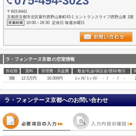
075-494-3023
〒603-8442
京都府京都市北区紫竹西野山東町43-1 エントランスライフ西野山東 1階
10:00～18:30 定休日:毎週水曜日
ラ・フォンテーヌ京都
の空室情報
所在階
賃料
管理費・共益費
敷金/礼金/保証金/償却/敷引
3階
12.5万円
10,000円
/
/
/
/
1ヶ月
1ヶ月
-
-
-
ラ・フォンテーヌ京都
へのお問い合わせ