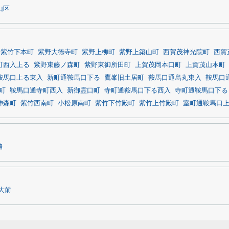
山区
紫竹下本町
紫野大徳寺町
紫野上柳町
紫野上築山町
西賀茂神光院町
西賀
町西入上る
紫野東藤ノ森町
紫野東御所田町
上賀茂岡本口町
上賀茂山本町
鞍馬口上る東入
新町通鞍馬口下る
鷹峯旧土居町
鞍馬口通烏丸東入
鞍馬口
町
鞍馬口通寺町西入
新御霊口町
寺町通鞍馬口下る西入
寺町通鞍馬口下る
神森町
紫竹西南町
小松原南町
紫竹下竹殿町
紫竹上竹殿町
室町通鞍馬口
路
大前