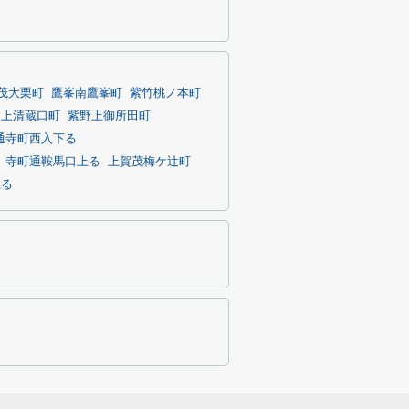
茂大栗町
鷹峯南鷹峯町
紫竹桃ノ本町
上清蔵口町
紫野上御所田町
通寺町西入下る
寺町通鞍馬口上る
上賀茂梅ケ辻町
上る