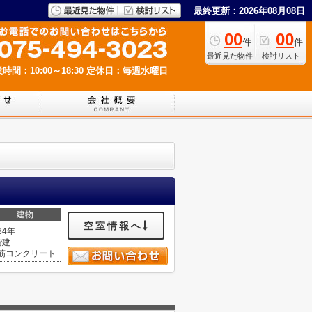
最終更新：2026年08月08日
00
00
件
件
最近見た物件
検討リスト
時間：10:00～18:30
定休日：毎週水曜日
建物
空室情報へ
34年
階建
筋コンクリート