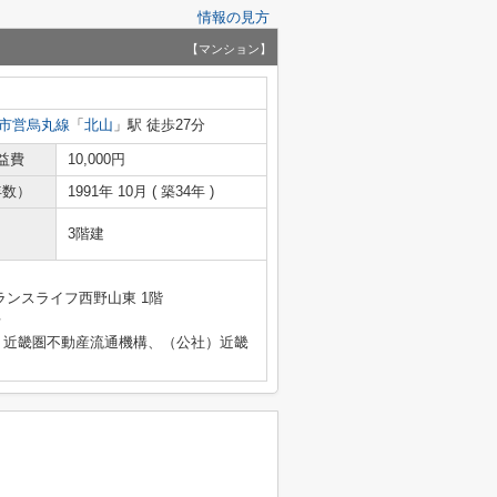
情報の見方
【マンション】
市営烏丸線
「
北山
」駅 徒歩27分
益費
10,000円
年数）
1991年 10月 ( 築34年 )
3階建
ランスライフ西野山東 1階
号
）近畿圏不動産流通機構、（公社）近畿