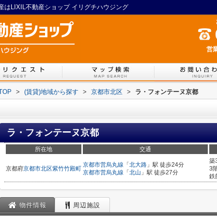
はLIXIL不動産ショップ イリグチハウジング
営業
TOP
>
(賃貸)地域から探す
>
京都市北区
>
ラ・フォンテーヌ京都
ラ・フォンテーヌ京都
所在地
交通
築
京都市営烏丸線
「
北大路
」駅 徒歩24分
京都府
京都市北区
紫竹竹殿町
3
京都市営烏丸線
「
北山
」駅 徒歩27分
鉄
物件情報
周辺施設