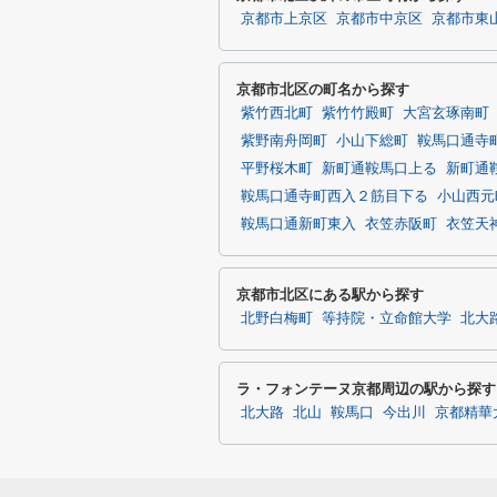
京都市上京区
京都市中京区
京都市東
京都市北区の町名から探す
紫竹西北町
紫竹竹殿町
大宮玄琢南町
紫野南舟岡町
小山下総町
鞍馬口通寺
平野桜木町
新町通鞍馬口上る
新町通
鞍馬口通寺町西入２筋目下る
小山西元
鞍馬口通新町東入
衣笠赤阪町
衣笠天
京都市北区にある駅から探す
北野白梅町
等持院・立命館大学
北大
ラ・フォンテーヌ京都周辺の駅から探す
北大路
北山
鞍馬口
今出川
京都精華