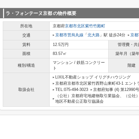
ラ・フォンテーヌ京都
の物件概要
所在地
京都府
京都市北区
紫竹竹殿町
京都市営烏丸線
「
北大路
」駅 徒歩24分
京都
交通
賃料
12.5万円
管理費・共
面積
83.57㎡
築年月（築
マンション / 鉄筋コンクリー
種別/構造
階建
ト
LIXIL不動産ショップ イリグチハウジング
京都府京都市北区紫竹西野山東町43-1 エント
取扱会社
TEL:075-494-3023
京都府知事 (4) 第12990
（公社）京都府宅地建物取引業協会、（公社
地区不動産公正取引協議会