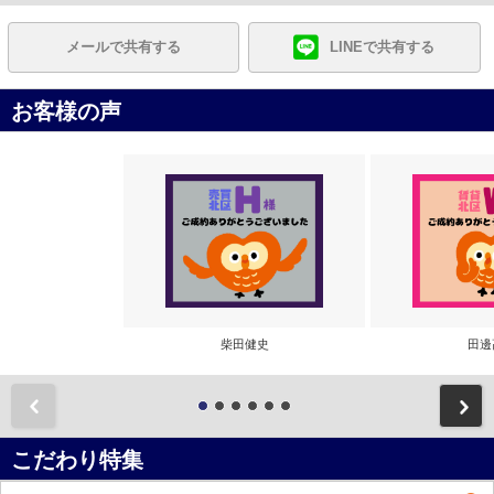
メールで共有する
LINEで共有する
お客様の声
柴田健史
田邊
前
こだわり特集