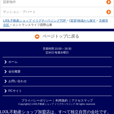
貸家物件
マンション・アパート
LIXIL不動産ショップ イリグチハウジングTOP
>
(賃貸)地域から探す
>
京都市
北区
>
エントランスライフ西野山東
ページトップに戻る
営業時間:10:00～18:30
定休日:毎週水曜日
ホーム
会社概要
お問い合わせ
PCサイト
プライバシーポリシー
利用規約
｜アクセスマップ
｜
Copyright(c) LIXIL不動産ショップ イリグチハウジング All rights reserved.
LIXIL不動産ショップ加盟店は、すべて独立自営の会社です。