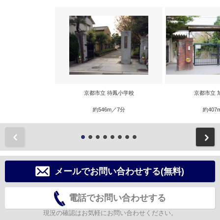
京都市立 待鳳小学校
京都市立 
約546m／7分
約407
前
メールでお問い合わせする(無料)
電話でお問い合わせする
現況の確認はお気軽にお問い合わせください。