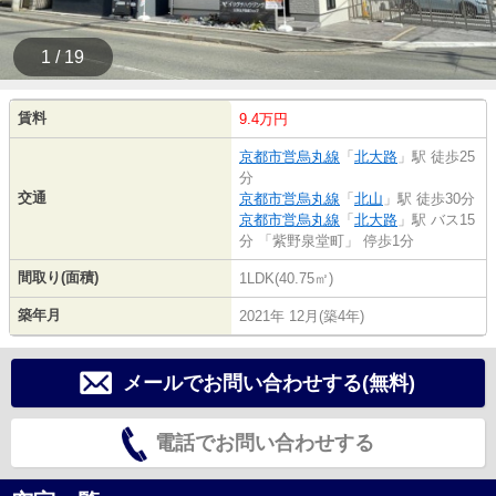
1 / 19
賃料
9.4万円
京都市営烏丸線
「
北大路
」駅 徒歩25
分
交通
京都市営烏丸線
「
北山
」駅 徒歩30分
京都市営烏丸線
「
北大路
」駅 バス15
分 「紫野泉堂町」 停歩1分
間取り(面積)
1LDK(40.75㎡)
築年月
2021年 12月(築4年)
メールでお問い合わせする(無料)
電話でお問い合わせする