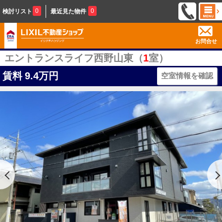
0
0
検討リスト
最近見た物件
お問合せ
エントランスライフ西野山東（
1
室）
賃料
9.4万円
空室情報を確認