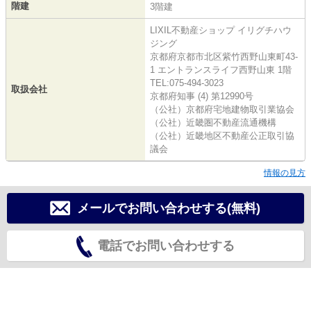
階建
3階建
LIXIL不動産ショップ イリグチハウ
ジング
京都府京都市北区紫竹西野山東町43-
1 エントランスライフ西野山東 1階
TEL:075-494-3023
取扱会社
京都府知事 (4) 第12990号
（公社）京都府宅地建物取引業協会
（公社）近畿圏不動産流通機構
（公社）近畿地区不動産公正取引協
議会
情報の見方
メールでお問い合わせする(無料)
電話でお問い合わせする