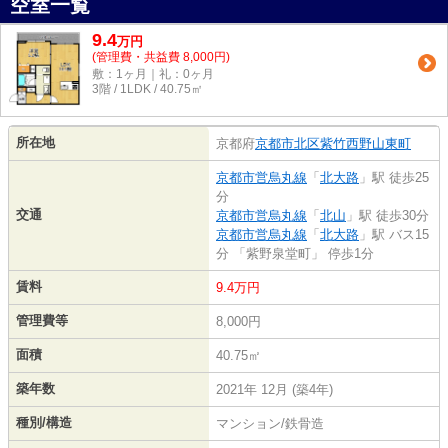
空室一覧
9.4
万
円
(管理費・共益費 8,000円)
敷：1ヶ月｜礼：0ヶ月
3階 / 1LDK / 40.75㎡
所在地
京都府
京都市北区
紫竹西野山東町
京都市営烏丸線
「
北大路
」駅 徒歩25
分
交通
京都市営烏丸線
「
北山
」駅 徒歩30分
京都市営烏丸線
「
北大路
」駅 バス15
分 「紫野泉堂町」 停歩1分
賃料
9.4万円
管理費等
8,000円
面積
40.75㎡
築年数
2021年 12月 (築4年)
種別/構造
マンション/鉄骨造