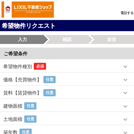
電話する
希望物件リクエスト
入力
確認
送信
ご希望条件
希望物件種別
必須
価格【売買物件】
任意
賃料【賃貸物件】
任意
建物面積
任意
土地面積
任意
築年数
任意