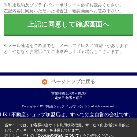
※
利用規約
及び
プライバシーポリシー
を必ずお読みください。
左記内容に同意いただいた場合は、確認画面へお進み下さい。
上記に同意して確認画面へ
※メール連絡をご希望でも、メールアドレスに間違いがあります
と、やむなくお電話にてご連絡差し上げる場合もございます。
ページトップに戻る
営業時間:10:00～18:30
定休日:毎週水曜日
Copyright(c) LIXIL不動産ショップ イリグチハウジング All rights reserved.
LIXIL不動産ショップ加盟店は、すべて独立自営の会社です。
当サイトでは、お客様の当サイト利用状況把握、サービス向上検討を目的と
して、クッキー（Cookie）を使用しています。
詳しくは、当社の
「Cookieの取扱いについて」
をご確認ください。