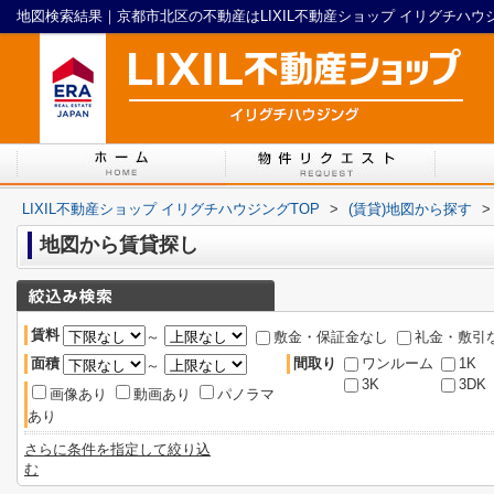
地図検索結果｜京都市北区の不動産はLIXIL不動産ショップ イリグチハウ
LIXIL不動産ショップ イリグチハウジングTOP
>
(賃貸)地図から探す
>
地図から賃貸探し
賃料
～
敷金・保証金なし
礼金・敷引
面積
間取り
ワンルーム
1K
～
3K
3DK
画像あり
動画あり
パノラマ
あり
さらに条件を指定して絞り込
む