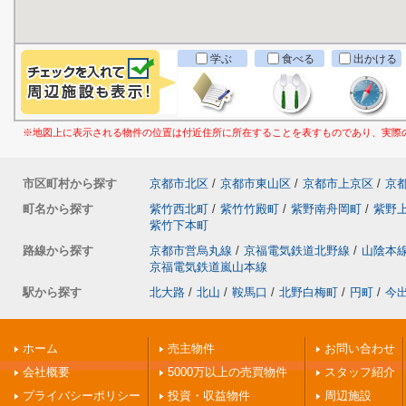
学ぶ
食べる
出かける
※地図上に表示される物件の位置は付近住所に所在することを表すものであり、実際
市区町村から探す
京都市北区
/
京都市東山区
/
京都市上京区
/
京
町名から探す
紫竹西北町
/
紫竹竹殿町
/
紫野南舟岡町
/
紫野
紫竹下本町
路線から探す
京都市営烏丸線
/
京福電気鉄道北野線
/
山陰本
京福電気鉄道嵐山本線
駅から探す
北大路
/
北山
/
鞍馬口
/
北野白梅町
/
円町
/
今
ホーム
売主物件
お問い合わせ
会社概要
5000万以上の売買物件
スタッフ紹介
プライバシーポリシー
投資・収益物件
周辺施設