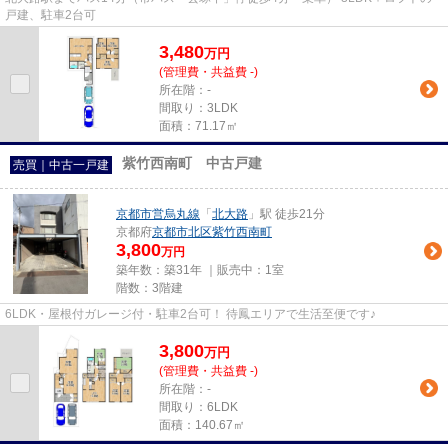
戸建、駐車2台可
3,480
万
円
(管理費・共益費 -)
所在階：-
間取り：3LDK
面積：71.17㎡
紫竹西南町 中古戸建
売買｜中古一戸建
京都市営烏丸線
「
北大路
」駅 徒歩21分
京都府
京都市北区
紫竹西南町
3,800
万円
築年数：築31年 ｜販売中：
1室
階数：3階建
6LDK・屋根付ガレージ付・駐車2台可！ 待鳳エリアで生活至便です♪
3,800
万
円
(管理費・共益費 -)
所在階：-
間取り：6LDK
面積：140.67㎡