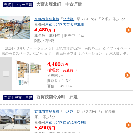
大宮玄琢北町 中古戸建
売買｜中古一戸建
京都市営烏丸線
「
北大路
」駅 バス15分 「玄琢」 停歩3分
京都府
京都市北区
大宮玄琢北町
4,480
万円
築年数：築81年 ｜販売中：
1室
階数：2階建
【2024年3月リノベーション済】 土地面積約62坪！階段を上がるとプライベート
感のあるスペースが広がります！ 古民家をフルリノベーションした木の暖かみを
感じ取るお家です！ 敷地が...
4,480
万
円
(管理費・共益費 -)
所在階：-
間取り：4LDK
面積：139.11㎡
西賀茂南今原町 戸建
売買｜中古一戸建
京都市営烏丸線
「
北大路
」駅 バス20分 「西賀茂車
庫」 停歩6分
京都府
京都市北区
西賀茂南今原町
5,490
万円