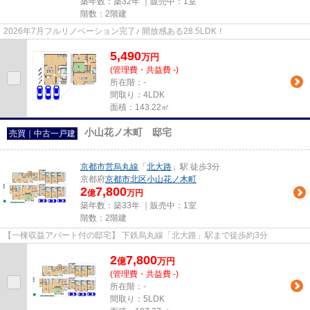
築年数：築32年 ｜販売中：
1室
階数：2階建
2026年7月フルリノベーション完了♪ 開放感ある28.5LDK！
5,490
万
円
(管理費・共益費 -)
所在階：-
間取り：4LDK
面積：143.22㎡
小山花ノ木町 邸宅
売買｜中古一戸建
京都市営烏丸線
「
北大路
」駅 徒歩3分
京都府
京都市北区
小山花ノ木町
2
7,800
億
万円
築年数：築33年 ｜販売中：
1室
階数：2階建
【一棟収益アパート付の邸宅】 下鉄烏丸線「北大路」駅まで徒歩約3分
2
7,800
億
万
円
(管理費・共益費 -)
所在階：-
間取り：5LDK