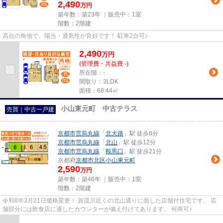
2,490
万円
築年数：築23年 ｜販売中：
1室
階数：2階建
高台の角地で、陽当・通気性が良好です！ 駐車2台可♪
2,490
万
円
(管理費・共益費 -)
所在階：-
間取り：3LDK
面積：68.44㎡
小山東元町 中古テラス
売買｜中古一戸建
京都市営烏丸線
「
北大路
」駅 徒歩8分
京都市営烏丸線
「
北山
」駅 徒歩12分
京都市営烏丸線
「
鞍馬口
」駅 徒歩21分
京都府
京都市北区
小山東元町
2,590
万円
築年数：築46年 ｜販売中：
1室
階数：2階建
令和8年3月21日価格変更！ 賀茂川近くの北山通りに面した店舗付住宅です。 店
舗部分には飲食店に適したカウンターが備え付けてあります。 何商可♪