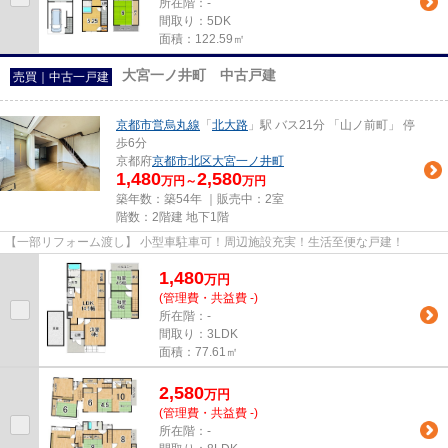
所在階：-
間取り：5DK
面積：122.59㎡
大宮一ノ井町 中古戸建
売買｜中古一戸建
京都市営烏丸線
「
北大路
」駅 バス21分 「山ノ前町」 停
歩6分
京都府
京都市北区
大宮一ノ井町
1,480
2,580
万円～
万円
築年数：築54年 ｜販売中：
2室
階数：2階建 地下1階
【一部リフォーム渡し】 小型車駐車可！周辺施設充実！生活至便な戸建！
1,480
万
円
(管理費・共益費 -)
所在階：-
間取り：3LDK
面積：77.61㎡
2,580
万
円
(管理費・共益費 -)
所在階：-