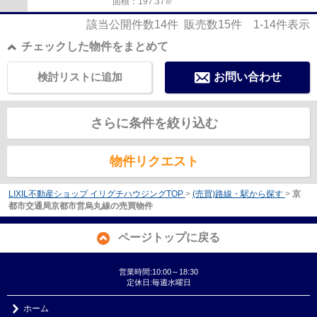
面積：197.37㎡
該当公開件数
14
件 販売数
15
件
1-14
件表示
チェックした物件をまとめて
検討リストに追加
お問い合わせ
さらに条件を絞り込む
物件リクエスト
LIXIL不動産ショップ イリグチハウジングTOP
>
(売買)路線・駅から探す
>
京
都市交通局京都市営烏丸線の売買物件
ページトップに戻る
営業時間:10:00～18:30
定休日:毎週水曜日
ホーム