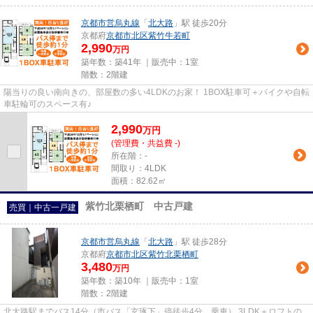
京都市営烏丸線
「
北大路
」駅 徒歩20分
京都府
京都市北区
紫竹牛若町
2,990
万円
築年数：築41年 ｜販売中：
1室
階数：2階建
陽当りの良い南向きの、部屋数の多い4LDKのお家！ 1BOX駐車可＋バイクや自転
車駐輪可のスペース有♪
2,990
万
円
(管理費・共益費 -)
所在階：-
間取り：4LDK
面積：82.62㎡
紫竹北栗栖町 中古戸建
売買｜中古一戸建
京都市営烏丸線
「
北大路
」駅 徒歩28分
京都府
京都市北区
紫竹北栗栖町
3,480
万円
築年数：築10年 ｜販売中：
1室
階数：2階建
北大路駅までバス14分（市バス「玄琢下」停徒歩4分 乗車） 3LDK＋ロフトの