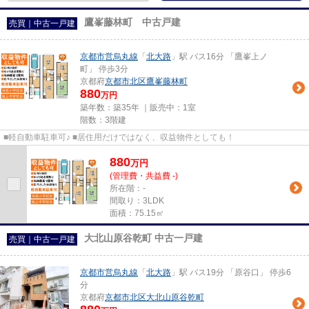
鷹峯藤林町 中古戸建
売買｜中古一戸建
京都市営烏丸線
「
北大路
」駅 バス16分 「鷹峯上ノ
町」 停歩3分
京都府
京都市北区
鷹峯藤林町
880
万円
築年数：築35年 ｜販売中：
1室
階数：3階建
■軽自動車駐車可♪ ■居住用だけではなく、収益物件としても！
880
万
円
(管理費・共益費 -)
所在階：-
間取り：3LDK
面積：75.15㎡
大北山原谷乾町 中古一戸建
売買｜中古一戸建
京都市営烏丸線
「
北大路
」駅 バス19分 「原谷口」 停歩6
分
京都府
京都市北区
大北山原谷乾町