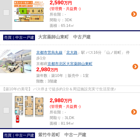
2,590
万
円
(管理費・共益費 -)
所在階：-
間取り：3DK
面積：65.14㎡
大宮薬師山東町 中古戸建
売買｜中古一戸建
京都市営烏丸線
「
北大路
」駅 バス16分 「山ノ前町」 停
歩1分
京都府
京都市北区
大宮薬師山東町
2,980
万円
築年数：築10年 ｜販売中：
1室
階数：3階建
【築10年の美宅】 バス停まで徒歩約1分＆周辺施設充実で生活至便♪
2,980
万
円
(管理費・共益費 -)
所在階：-
間取り：3LDK
面積：81.94㎡
紫竹牛若町 中古一戸建
売買｜中古一戸建