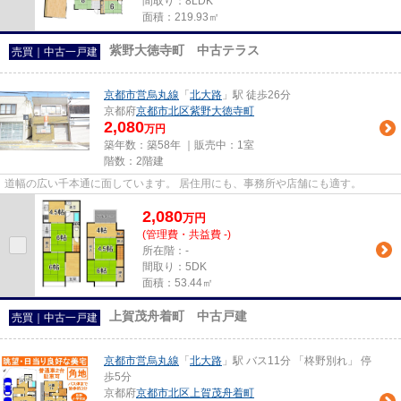
間取り：8LDK
面積：219.93㎡
紫野大徳寺町 中古テラス
売買｜中古一戸建
京都市営烏丸線
「
北大路
」駅 徒歩26分
京都府
京都市北区
紫野大徳寺町
2,080
万円
築年数：築58年 ｜販売中：
1室
階数：2階建
道幅の広い千本通に面しています。 居住用にも、事務所や店舗にも適す。
2,080
万
円
(管理費・共益費 -)
所在階：-
間取り：5DK
面積：53.44㎡
上賀茂舟着町 中古戸建
売買｜中古一戸建
京都市営烏丸線
「
北大路
」駅 バス11分 「柊野別れ」 停
歩5分
京都府
京都市北区
上賀茂舟着町