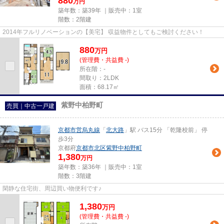
880
万円
築年数：築39年 ｜販売中：
1室
階数：2階建
2014年フルリノベーションの【美宅】 収益物件としてもご検討ください！
880
万
円
(管理費・共益費 -)
所在階：-
間取り：2LDK
面積：68.17㎡
紫野中柏野町
売買｜中古一戸建
京都市営烏丸線
「
北大路
」駅 バス15分 「乾隆校前」 停
歩3分
京都府
京都市北区
紫野中柏野町
1,380
万円
築年数：築36年 ｜販売中：
1室
階数：3階建
閑静な住宅街、周辺買い物便利です♪
1,380
万
円
(管理費・共益費 -)