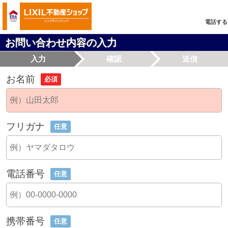
電話する
お問い合わせ内容の入力
入力
確認
送信
お名前
必須
フリガナ
任意
電話番号
任意
携帯番号
任意