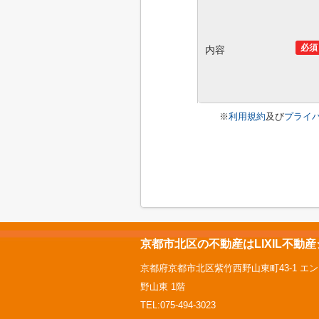
必須
内容
※
利用規約
及び
プライ
京都市北区の不動産はLIXIL不動
京都府京都市北区紫竹西野山東町43-1 エ
野山東 1階
TEL:075-494-3023