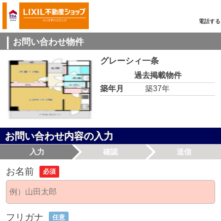
電話する
お問い合わせ物件
グレーシィ一条
過去掲載物件
築年月
築37年
お問い合わせ内容の入力
入力
確認
送信
お名前
必須
フリガナ
任意