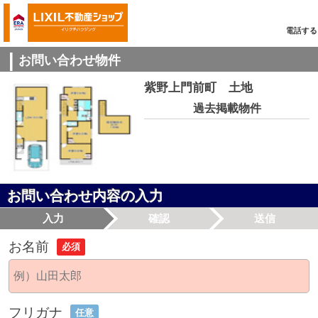
電話する
お問い合わせ物件
紫野上門前町 土地
過去掲載物件
お問い合わせ内容の入力
入力
確認
送信
お名前
必須
フリガナ
任意