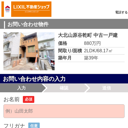
電話する
お問い合わせ物件
大北山原谷乾町 中古一戸建
価格
880万円
間取り/面積
2LDK/68.17㎡
築年月
築39年
お問い合わせ内容の入力
入力
確認
送信
お名前
必須
フリガナ
任意