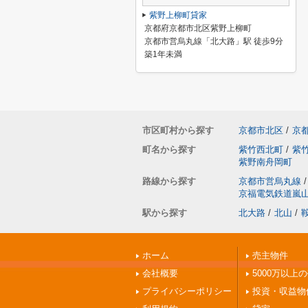
紫野上柳町貸家
京都府京都市北区紫野上柳町
京都市営烏丸線「北大路」駅 徒歩9分
築1年未満
市区町村から探す
京都市北区
/
京
町名から探す
紫竹西北町
/
紫
紫野南舟岡町
路線から探す
京都市営烏丸線
/
京福電気鉄道嵐
駅から探す
北大路
/
北山
/
ホーム
売主物件
会社概要
5000万以上
プライバシーポリシー
投資・収益物