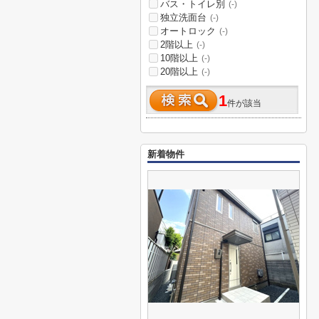
バス・トイレ別
(-)
独立洗面台
(-)
オートロック
(-)
2階以上
(-)
10階以上
(-)
20階以上
(-)
1
件が該当
新着物件