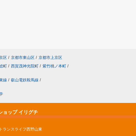
京区
/
京都市東山区
/
京都市上京区
総町
/
西賀茂神光院町
/
紫竹桃ノ本町
/
東線
/
叡山電鉄鞍馬線
/
学
ショップ イリグチ
ントランスライフ西野山東