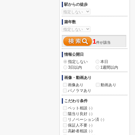
駅からの徒歩
築年数
1
件が該当
情報公開日
指定しない
本日
3日以内
1週間以内
画像・動画あり
画像あり
動画あり
パノラマあり
こだわり条件
ペット相談
(-)
陽当り良好
(-)
リノベーション済
(-)
保証人不要
(-)
高齢者相談
(-)