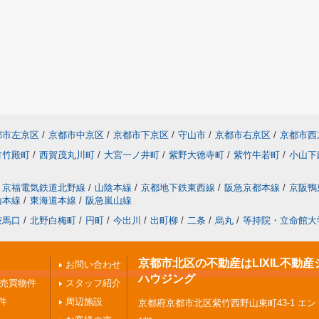
都市左京区
/
京都市中京区
/
京都市下京区
/
守山市
/
京都市右京区
/
京都市西
竹竹殿町
/
西賀茂丸川町
/
大宮一ノ井町
/
紫野大徳寺町
/
紫竹牛若町
/
小山下
京福電気鉄道北野線
/
山陰本線
/
京都地下鉄東西線
/
阪急京都本線
/
京阪鴨
山本線
/
東海道本線
/
阪急嵐山線
鞍馬口
/
北野白梅町
/
円町
/
今出川
/
出町柳
/
二条
/
烏丸
/
等持院・立命館大
京都市北区の不動産はLIXIL不動産
お問い合わせ
ハウジング
の売買物件
スタッフ紹介
件
周辺施設
京都府京都市北区紫竹西野山東町43-1 エ