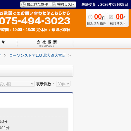
最終更新：2026年08月08日
00
00
件
件
最近見た物件
検討リスト
時間：10:00～18:30
定休日：毎週水曜日
ア
>
ローソンストア100 北大路大宮店
>
表示件数：
歩3分
歩11分