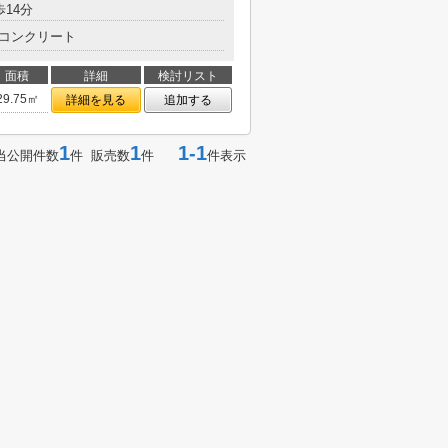
歩14分
コンクリート
面積
詳細
検討リスト
29.75㎡
詳細を見る
追加する
1
1
1-1
当公開件数
件 販売数
件
件表示