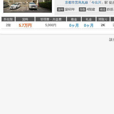
京都市営烏丸線
「
今出川
」駅 徒
築60年
4階建
鉄筋
築年
階数
構造
所在階
賃料
管理費・共益費
敷金
礼金
間取り
5.7
万円
0ヶ月
0ヶ月
2階
5,000円
2K
該