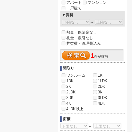
アパート
マンション
一戸建て
▼賃料
～
敷金・保証金なし
礼金・敷引なし
共益費・管理費込み
1
件が該当
間取り
ワンルーム
1K
1DK
1LDK
2K
2DK
2LDK
3K
3DK
3LDK
4K
4DK
4LDK以上
面積
～