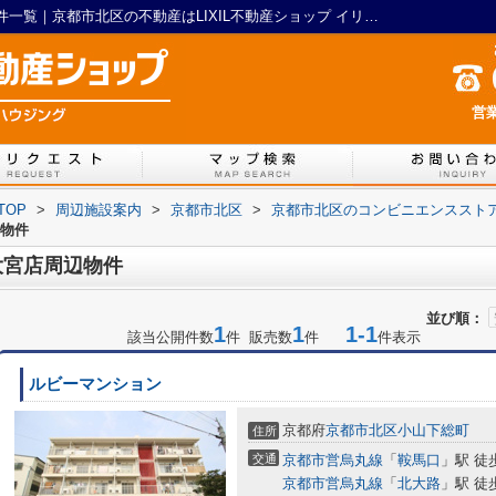
ローソンストア100 北大路大宮店周辺の物件一覧｜京都市北区の不動産はLIXIL不動産ショップ イリグチハウジング
営業
TOP
>
周辺施設案内
>
京都市北区
>
京都市北区のコンビニエンススト
の物件
大宮店周辺物件
並び順：
1
1
1-1
該当公開件数
件 販売数
件
件表示
ルビーマンション
京都府
京都市北区
小山下総町
住所
交通
京都市営烏丸線
「
鞍馬口
」駅 徒
京都市営烏丸線
「
北大路
」駅 徒