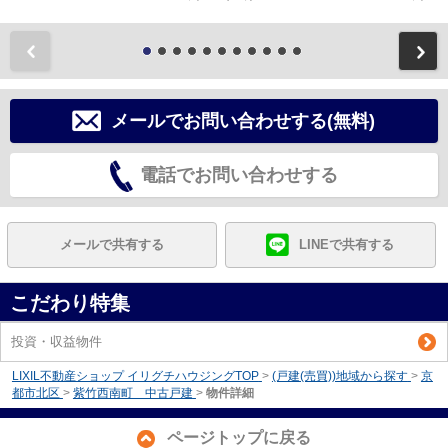
前
メールでお問い合わせする(無料)
電話でお問い合わせする
メールで共有する
LINEで共有する
こだわり特集
投資・収益物件
LIXIL不動産ショップ イリグチハウジングTOP
>
(戸建(売買))地域から探す
>
京
都市北区
>
紫竹西南町 中古戸建
>
物件詳細
ページトップに戻る