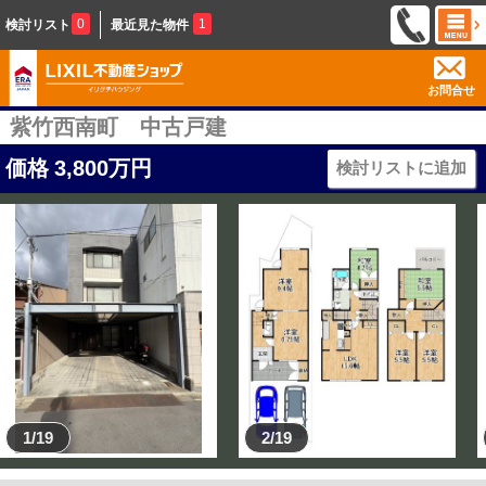
0
1
検討リスト
最近見た物件
お問合せ
紫竹西南町 中古戸建
価格
3,800
万円
検討リストに追加
1/19
2/19