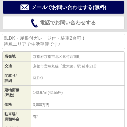
メールでお問い合わせする(無料)
電話でお問い合わせする
6LDK・屋根付ガレージ付・駐車2台可！
待鳳エリアで生活至便です♪
所在地
京都府
京都市北区
紫竹西南町
交通
京都市営烏丸線
「
北大路
」駅 徒歩21分
間取り/
6LDK/
詳細
建物面積
140.67㎡(42.55坪)
(坪数)
価格
3,800万円
駐車場/
有/-
月額料金