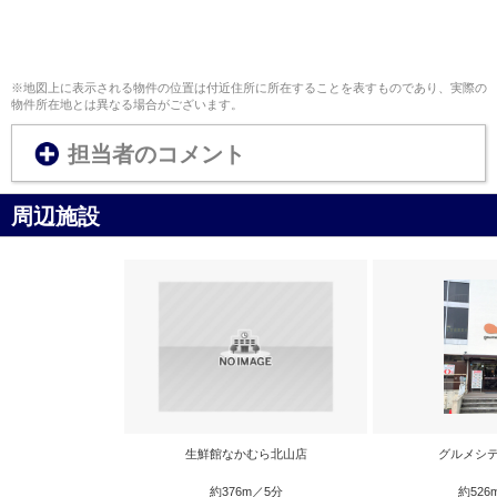
※地図上に表示される物件の位置は付近住所に所在することを表すものであり、実際の
物件所在地とは異なる場合がございます。
担当者のコメント
周辺施設
生鮮館なかむら北山店
グルメシテ
約376m／5分
約526