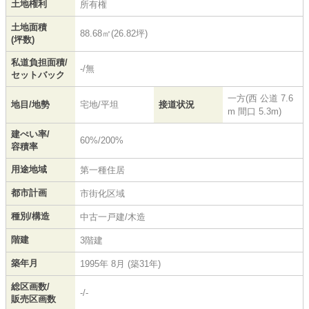
土地権利
所有権
土地面積
88.68㎡(26.82坪)
(坪数)
私道負担面積/
-/無
セットバック
一方(西 公道 7.6
地目/地勢
宅地/平坦
接道状況
m 間口 5.3m)
建ぺい率/
60%/200%
容積率
用途地域
第一種住居
都市計画
市街化区域
種別/構造
中古一戸建/木造
階建
3階建
築年月
1995年 8月 (築31年)
総区画数/
-/-
販売区画数