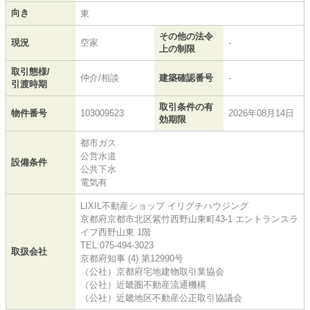
向き
東
その他の法令
現況
空家
-
上の制限
取引態様/
仲介/相談
建築確認番号
-
引渡時期
取引条件の有
物件番号
103009523
2026年08月14日
効期限
都市ガス
公営水道
設備条件
公共下水
電気有
LIXIL不動産ショップ イリグチハウジング
京都府京都市北区紫竹西野山東町43-1 エントランスラ
イフ西野山東 1階
TEL:075-494-3023
取扱会社
京都府知事 (4) 第12990号
（公社）京都府宅地建物取引業協会
（公社）近畿圏不動産流通機構
（公社）近畿地区不動産公正取引協議会